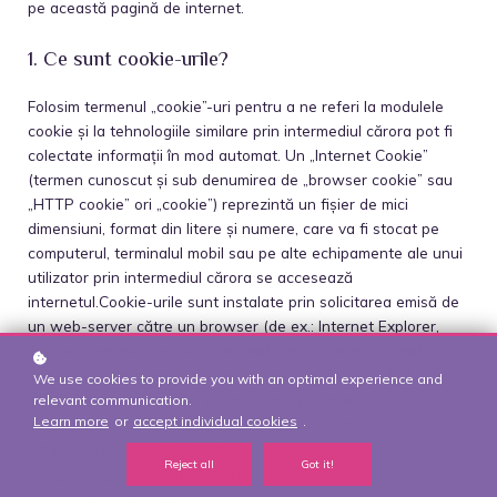
pe această pagină de internet.
1. Ce sunt cookie-urile?
Folosim termenul „cookie”-uri pentru a ne referi la modulele
cookie și la tehnologiile similare prin intermediul cărora pot fi
colectate informații în mod automat. Un „Internet Cookie”
(termen cunoscut și sub denumirea de „browser cookie” sau
„HTTP cookie” ori „cookie”) reprezintă un fișier de mici
dimensiuni, format din litere și numere, care va fi stocat pe
computerul, terminalul mobil sau pe alte echipamente ale unui
utilizator prin intermediul cărora se accesează
internetul.Cookie-urile sunt instalate prin solicitarea emisă de
un web-server către un browser (de ex.: Internet Explorer,
Firefox, Chrome). Cookie-urile odată instalate au o durată de
existență determinată, rămânând „pasive”, în sensul că nu
We use cookies to provide you with an optimal experience and
conțin programe software, viruși sau spyware și nu vor
relevant communication.
Learn more
or
accept individual cookies
.
accesa informațiile de pe hard driverul utilizatorului pe al cărui
echipament au fost instalate.
Reject all
Got it!
Un cookie este format din două părți: